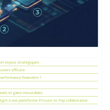
e et enjeux stratégiques
sseurs efficace
performance financière ?
nnels et gains mesurables
tégré à une plateforme Procure-to-Pay collaborative