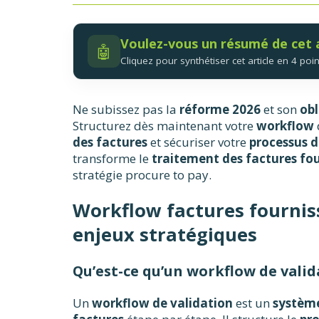
Voulez-vous un résumé de cet a
🤖
Cliquez pour synthétiser cet article en 4 poin
Ne subissez pas la
réforme 2026
et son
obl
Structurez dès maintenant votre
workflow
des factures
et sécuriser votre
processus d
transforme le
traitement des factures fou
stratégie procure to pay.
Workflow factures fournisse
enjeux stratégiques
Qu’est-ce qu’un workflow de valid
Un
workflow de validation
est un
systèm