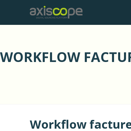
Axiscope
Skip
to
content
WORKFLOW FACTURE
Workflow facture