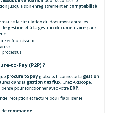
cessus de validation
pour sécuriser le
tion jusqu’à son enregistrement en
comptabilité
matise la circulation du document entre les
 de gestion
et à la
gestion documentaire
pour
eurs.
ure et fournisseur
ternes
du processus
cure-to-Pay (P2P) ?
ique
procure to pay
globale. Il connecte la
gestion
uptures dans la
gestion des flux
. Chez Axiscope,
 pensé pour fonctionner avec votre
ERP
.
e, réception et facture pour fiabiliser le
 de commande