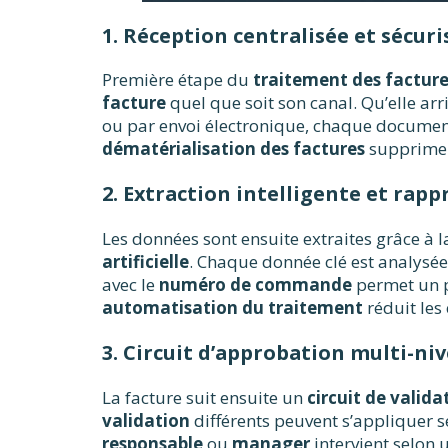
1. Réception centralisée et sécuri
Première étape du
traitement des facture
facture
quel que soit son canal. Qu’elle arr
ou par envoi électronique, chaque document
dématérialisation des factures
supprime l
2. Extraction intelligente et ra
Les données sont ensuite extraites grâce à 
artificielle
. Chaque donnée clé est analysé
avec le
numéro de commande
permet un p
automatisation du traitement
réduit les 
3. Circuit d’approbation multi-ni
La facture suit ensuite un
circuit de valida
validation
différents peuvent s’appliquer s
responsable
ou
manager
intervient selon 