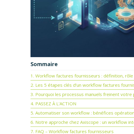
Sommaire
1. Workflow factures fournisseurs : définition, rôl
2. Les 5 étapes clés d’un workflow factures fourni
3. Pourquoi les processus manuels freinent votre 
4. PASSEZ À L'ACTION
5. Automatiser son workflow : bénéfices opératio
6. Notre approche chez Axiscope : un workflow in
7. FAQ – Workflow factures fournisseurs