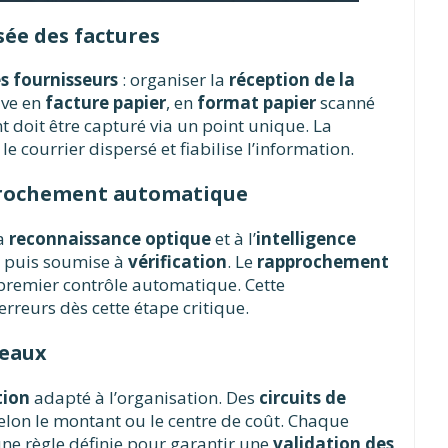
sée des factures
s fournisseurs
: organiser la
réception de la
ive en
facture papier
, en
format papier
scanné
 doit être capturé via un point unique. La
e courrier dispersé et fiabilise l’information.
pprochement automatique
la
reconnaissance optique
et à l’
intelligence
e puis soumise à
vérification
. Le
rapprochement
remier contrôle automatique. Cette
erreurs dès cette étape critique.
veaux
tion
adapté à l’organisation. Des
circuits de
elon le montant ou le centre de coût. Chaque
une règle définie pour garantir une
validation des