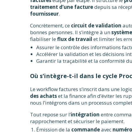
factures
étape par étape. Il structure le
pro
traitement d’une facture
depuis sa récep
fournisseur
.
Concrètement, ce
circuit de validation
auto
bonnes personnes. Il s’intègre à un
système
fiabiliser le
flux de travail
et limiter les err
Assurer le contrôle des informations fact
Accélérer la validation et les décisions in
Garantir la traçabilité et la conformité 
Où s’intègre-t-il dans le cycle Pro
Le workflow factures s’inscrit dans une log
des achats
et la finance afin d’éviter les r
nous l’intégrons dans un processus complet
Tout repose sur l’
intégration
entre command
rapprochement et sécuriser le paiement.
Émission de la
commande
avec
numéro