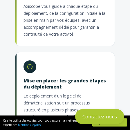
Axiscope vous guide à chaque étape du
déploiement, de la configuration initiale à la
prise en main par vos équipes, avec un
accompagnement dédié pour garantir la
continuité de votre activité.
Mise en place : les grandes étapes
du déploiement
Le déploiement d'un logiciel de
dématérialisation suit un processus
structuré en plusieurs phases. La
Contactez-nous
numérisation convertit les factures papier
Ce site utilise des cookies pour vous assurer la meilleure
J'AI COMPRIS
existantes via scanner ; l'OCR extrait
expérience
Mentions légales