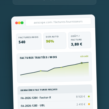
axiscope.com / factures-fournisseurs
COÛT /
OCR AUTO
FACTURES/MOIS
FACTURE
96%
540
3,80 €
x3 coût
FACTURES TRAITÉES / MOIS
DERNIÈRES FACTURES REÇUES
8 920 €
FA-2026-1284 · Factur-X
2 410 €
FA-2026-1283 · UBL