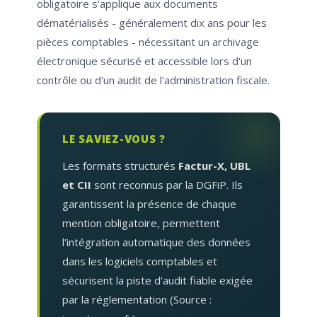
obligatoire s'applique aux documents
dématérialisés - généralement dix ans pour les
pièces comptables - nécessitant un archivage
électronique sécurisé et accessible lors d'un
contrôle ou d'un audit de l'administration fiscale.
LE SAVIEZ-VOUS ?
Les formats structurés
Factur-X, UBL
et CII
sont reconnus par la DGFiP. Ils
garantissent la présence de chaque
mention obligatoire, permettent
l'intégration automatique des données
dans les logiciels comptables et
sécurisent la piste d'audit fiable exigée
par la réglementation (Source :