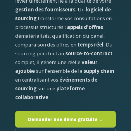
levier directement lié à la qualité de votre
gestion des fournisseurs
. Un
logiciel de
sourcing
transforme vos consultations en
processus structurés :
appels d'offres
dématérialisés, qualification du panel,
comparaison des offres en
temps réel
. Du
sourcing ponctuel au
source-to-contract
complet, il génère une réelle
valeur
ajoutée
sur l'ensemble de la
supply chain
en centralisant vos
événements de
sourcing
sur une
plateforme
collaborative
.
Demander une démo gratuite →