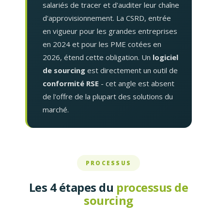
salariés de tracer et d'auditer leur chaîne
d'approvisionnement. La CSRD, entrée
en vigueur pour les grandes entreprises
en 2024 et pour les PME cotées en
2026, étend cette obligation. Un
logiciel
de sourcing
est directement un outil de
conformité RSE
- cet angle est absent
de l'offre de la plupart des solutions du
marché.
PROCESSUS
Les 4 étapes du
processus de
sourcing