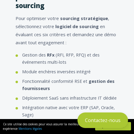
sourcing
Pour optimiser votre
sourcing stratégique
,
sélectionnez votre
logiciel de sourcing
en
évaluant ces six critères et demandez une démo
avant tout engagement :
Gestion des
RFx
(RFI, RFP, RFQ) et des
événements multi-lots
Module enchères inversées intégré
Fonctionnalité conformité RSE et
gestion des
fournisseurs
Déploiement SaaS sans infrastructure IT dédiée
Intégration native avec votre ERP (SAP, Oracle,
Sage)
Contactez-nous
Support et localisation en français
Ce site utilise des cookies pour vous assurer la meilleure
J'AI COMPRIS
expérience
Mentions légales