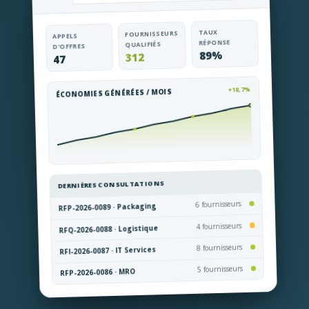
TAUX
FOURNISSEURS
APPELS
RÉPONSE
QUALIFIÉS
D'OFFRES
89%
312
47
+18,7%
ÉCONOMIES GÉNÉRÉES / MOIS
DERNIÈRES CONSULTATIONS
6 fournisseurs
RFP-2026-0089 · Packaging
4 fournisseurs
RFQ-2026-0088 · Logistique
8 fournisseurs
RFI-2026-0087 · IT Services
5 fournisseurs
RFP-2026-0086 · MRO