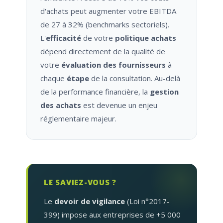
d'achats peut augmenter votre EBITDA
de 27 à 32% (benchmarks sectoriels).
L'
efficacité
de votre
politique achats
dépend directement de la qualité de
votre
évaluation des fournisseurs
à
chaque
étape
de la consultation. Au-delà
de la performance financière, la
gestion
des achats
est devenue un enjeu
réglementaire majeur.
LE SAVIEZ-VOUS ?
Le
devoir de vigilance
(Loi n°2017-
399) impose aux entreprises de +5 000