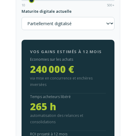
10
500+
Maturite digitale actuelle
VOS GAINS ESTIMÉS À 12 MOIS
Economies sur les achats
240 000 €
via mise en concurrence et enchères
inversées
Temps acheteurs libéré
265 h
automatisation des relances et
consolidations
ROI projeté à 12 mois