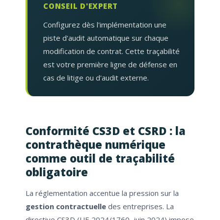
CONSEIL D'EXPERT
Configurez dès l'implémentation une
piste d'audit automatique sur chaque
modification de contrat. Cette traçabilité
est votre première ligne de défense en
cas de litige ou d'audit externe.
Conformité CS3D et CSRD : la
contrathèque numérique
comme outil de traçabilité
obligatoire
La réglementation accentue la pression sur la
gestion contractuelle
des entreprises. La
directive CS3D (UE 2024/1760, juin 2024) impose