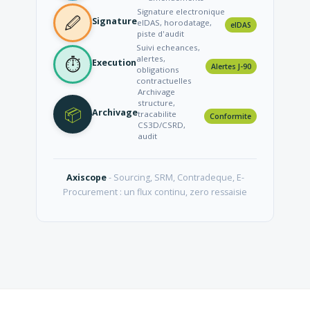
Signature electronique
🖉
Signature
eIDAS, horodatage,
eIDAS
piste d'audit
Suivi echeances,
alertes,
⏱
Execution
Alertes J-90
obligations
contractuelles
Archivage
structure,
📦
Archivage
tracabilite
Conformite
CS3D/CSRD,
audit
Axiscope
- Sourcing, SRM, Contradeque, E-
Procurement : un flux continu, zero ressaisie