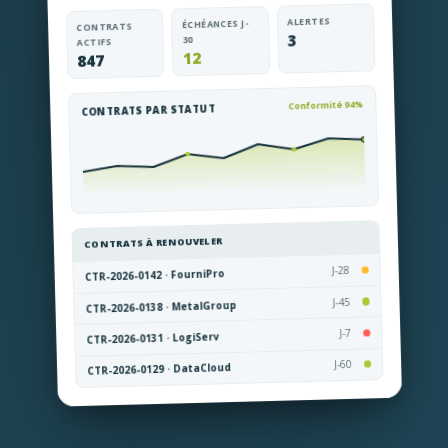
ALERTES
ÉCHÉANCES J-
CONTRATS
3
30
ACTIFS
12
847
Conformité 94%
CONTRATS PAR STATUT
CONTRATS À RENOUVELER
J-28
CTR-2026-0142 · FourniPro
J-45
CTR-2026-0138 · MetalGroup
J-7
CTR-2026-0131 · LogiServ
J-60
CTR-2026-0129 · DataCloud