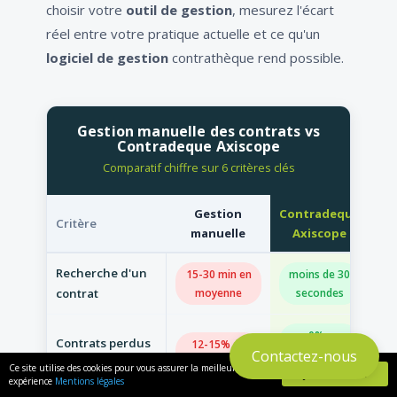
choisir votre
outil de gestion
, mesurez l'écart
réel entre votre pratique actuelle et ce qu'un
logiciel de gestion
contrathèque rend possible.
Gestion manuelle des contrats vs
Contradeque Axiscope
Comparatif chiffre sur 6 critères clés
Gestion
Contradeque
Critère
manuelle
Axiscope
Recherche d'un
15-30 min en
moins de 30
contrat
moyenne
secondes
0% -
Contrats perdus
12-15% du
referentiel
Contactez-nous
ou non traces
portefeuille
Ce site utilise des cookies pour vous assurer la meilleure
unique
J'AI COMPRIS
expérience
Mentions légales