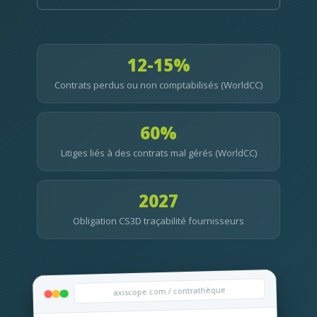
12-15%
Contrats perdus ou non comptabilisés (WorldCC)
60%
Litiges liés à des contrats mal gérés (WorldCC)
2027
Obligation CS3D traçabilité fournisseurs
axiscope.com / contrathèque