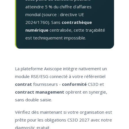
atteindre 5 % du chiffre d'affaires
mondial (source : directive UE
2024/1760). Sans
contrathèque
numérique
centralisée, cette traçabilité
est techniquement impossible.
La plateforme Axiscope intègre nativement un
module RSE/ESG connecté à votre référentiel
contrat
fournisseurs -
conformité
CS3D et
contract management
opèrent en synergie,
sans double saisie.
Vérifiez dès maintenant si votre organisation est
prête pour les obligations CS3D 2027 avec notre
diagnostic gratuit.