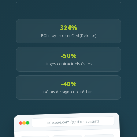
324%
ROI moyen d'un CLM (Deloitte)
-50%
Litiges contractuels évités
-40%
Délais de signature réduits
axiscope.com / gestion-contrats