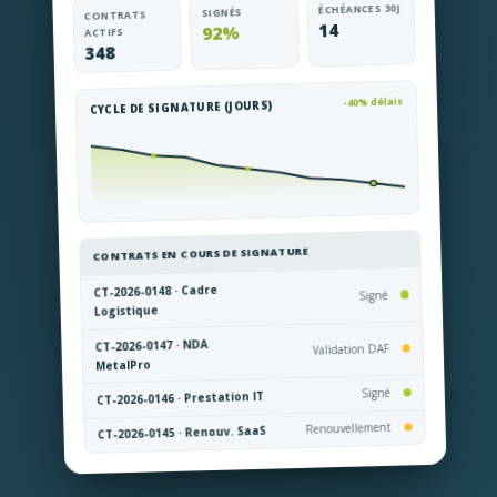
ÉCHÉANCES 30J
SIGNÉS
CONTRATS
14
92%
ACTIFS
348
-40% délais
CYCLE DE SIGNATURE (JOURS)
CONTRATS EN COURS DE SIGNATURE
CT-2026-0148 · Cadre
Signé
Logistique
CT-2026-0147 · NDA
Validation DAF
MetalPro
Signé
CT-2026-0146 · Prestation IT
Renouvellement
CT-2026-0145 · Renouv. SaaS