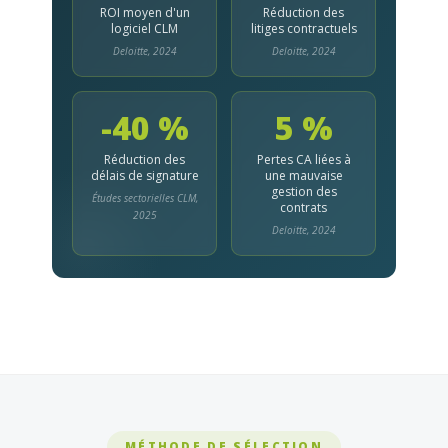
ROI moyen d'un
Réduction des
logiciel CLM
litiges contractuels
Deloitte, 2024
Deloitte, 2024
-40 %
5 %
Réduction des
Pertes CA liées à
délais de signature
une mauvaise
gestion des
Études sectorielles CLM,
contrats
2025
Deloitte, 2024
MÉTHODE DE SÉLECTION