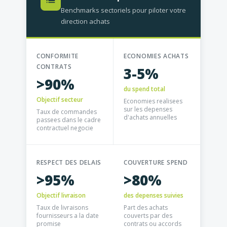
Benchmarks sectoriels pour piloter votre
direction achats
CONFORMITE
ECONOMIES ACHATS
CONTRATS
3-5%
>90%
du spend total
Objectif secteur
Economies realisees
sur les depenses
Taux de commandes
d'achats annuelles
passees dans le cadre
contractuel negocie
RESPECT DES DELAIS
COUVERTURE SPEND
>95%
>80%
Objectif livraison
des depenses suivies
Taux de livraisons
Part des achats
fournisseurs a la date
couverts par des
promise
contrats ou accords