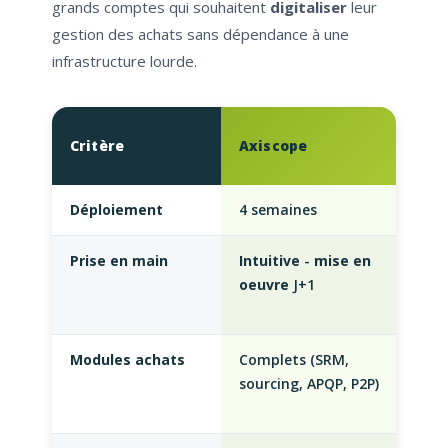
grands comptes qui souhaitent
digitaliser
leur
gestion des achats sans dépendance à une
infrastructure lourde.
Mo
Critère
Axiscope
(S
Déploiement
4 semaines
6-1
Prise en main
Intuitive
-
mise en
For
oeuvre
J+1
obl
moi
Modules achats
Complets (SRM,
Lim
sourcing, APQP, P2P)
coû
on