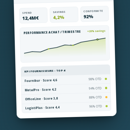
CONFORMITE
SAVINGS
SPEND
92%
4,2%
12,4M€
+28% savings
PERFORMANCE ACHAT / TRIMESTRE
KPI FOURNISSEURS - TOP 4
98% OTD
Fournibur · Score 4,6
94% OTD
MetalPro · Score 4,2
88% OTD
OfficeLine · Score 3,8
96% OTD
LogistiPlus · Score 4,4