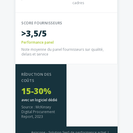
cadres
SCORE FOURNISSEURS
>3,5/5
Performance panel
Note moyenne du panel fournisseurs sur qualité,
delais et service
RÉDUCTION DES
COÛTS
15-30%
avec un logiciel dédié
Source : McKinsey
Digital Procurement
Report, 2023
Axiscope - Solution SaaS de performance achat |