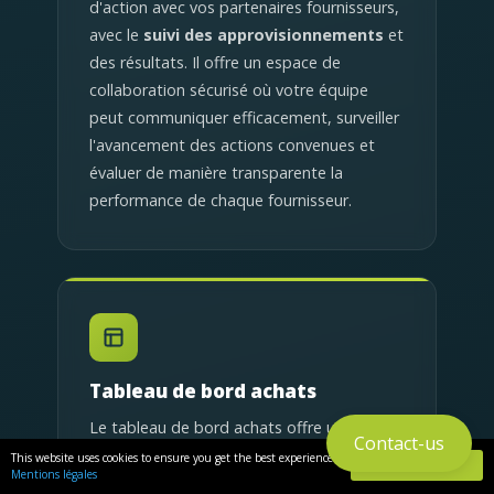
d'action avec vos partenaires fournisseurs,
avec le
suivi des approvisionnements
et
des résultats. Il offre un espace de
collaboration sécurisé où votre équipe
peut communiquer efficacement, surveiller
l'avancement des actions convenues et
évaluer de manière transparente la
performance de chaque fournisseur.
Tableau de bord achats
Le tableau de bord achats offre une
Contact-us
visualisation claire de l'état des projets en
This website uses cookies to ensure you get the best experience
GOT IT
Mentions légales
cours. Vos acheteurs professionnels