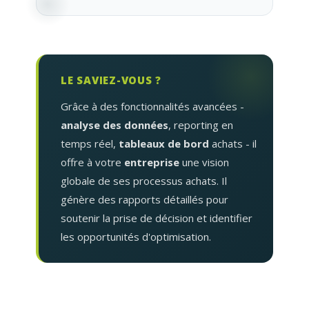
LE SAVIEZ-VOUS ?
Grâce à des fonctionnalités avancées -
analyse des données
, reporting en
temps réel,
tableaux de bord
achats - il
offre à votre
entreprise
une vision
globale de ses processus achats. Il
génère des rapports détaillés pour
soutenir la prise de décision et identifier
les opportunités d'optimisation.