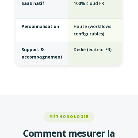
SaaS natif
100% cloud FR
Hyb
pre
Personnalisation
Haute (workflows
Faib
configurables)
ERP
Support &
Dédié (éditeur FR)
Int
accompagnement
dis
MÉTHODOLOGIE
Comment mesurer la